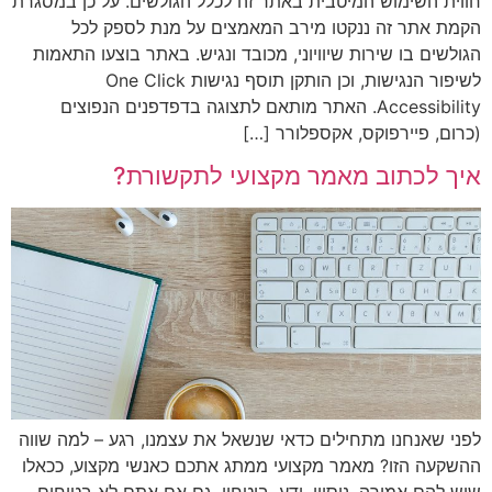
חווית השימוש המיטבית באתר זה לכלל הגולשים. על כן במסגרת
הקמת אתר זה ננקטו מירב המאמצים על מנת לספק לכל
הגולשים בו שירות שיוויוני, מכובד ונגיש. באתר בוצעו התאמות
לשיפור הנגישות, וכן הותקן תוסף נגישות One Click
Accessibility. האתר מותאם לתצוגה בדפדפנים הנפוצים
(כרום, פיירפוקס, אקספלורר […]
איך לכתוב מאמר מקצועי לתקשורת?
לפני שאנחנו מתחילים כדאי שנשאל את עצמנו, רגע – למה שווה
ההשקעה הזו? מאמר מקצועי ממתג אתכם כאנשי מקצוע, ככאלו
שיש להם אמירה, ניסיון, ידע, ביטחון. גם אם אתם לא בטוחים