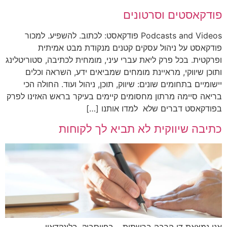
פודקאסטים וסרטונים
Podcasts and Videos פודקאסט: לכתוב. להשפיע. למכור
פודקאסט על ניהול עסקים קטנים מנקודת מבט אמיתית
ופרקטית. בכל פרק ליאת עברי עיני, מומחית לכתיבה, סטוריטלינג
ותוכן שיווקי, מראיינת מומחים שמביאים ידע, השראה וכלים
יישומיים בתחומים שונים: שיווק, תוכן, ניהול ועוד. החולה הכי
בריאה סיימה מרתון מחסומים קיימים בעיקר בראש האזינו לפרק
בפודקאסט דברים שלא למדו אותנו […]
כתיבה שיווקית לא תביא לך לקוחות
אני נמצאת די הרבה ברשתות – בפייסבוק, בלינקדאין