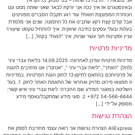
ובאינסטגרם אז איך ככה אני יורקת לבאר שאני שותה ממנו עם
הכותרת המפוצצת הזאת? עוד רגע תקבלו הסברים מפורטים
אבל קודם קצת רקע שתבינו את כל התמונה. שנים אני מלמדת
בעלות ובעלי עסקים כתיבה שיווקית. איך להתחיל טקסט שיעורר
עניין וסקרנות תוך עשר שניות, איך "לגעת" בקהל, […]
מדיניות פרטיות
מדיניות פרטיות עודכן לאחרונה: 14.09.2025 בליאת עברי עיני
(להלן: "האתר", "ליאת עברי עיני ", "אנחנו") אנו מחויבים להגנה
על פרטיותכם בהתאם לתיקון 13 לחוק הגנת הפרטיות. במדיניות
זו תמצאו פירוט מדויק ואחראי של התאמת האתר לחוק. 1. בעל
השליטה במאגר המידע שם החברה: ליאת עברי עיני איש קשר:⁦
+972 54-566-6644⁩ 2. סוגי מידע שמתקבל/נאסף מידע
מסופק על־ידי […]
הצהרת נגישות
AliExpress הצהרת נגישות אני רואה עצמי מחוייבת לספק את