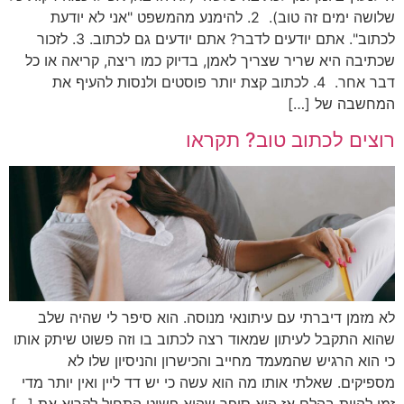
שלושה ימים זה טוב). 2. להימנע מהמשפט "אני לא יודעת
לכתוב". אתם יודעים לדבר? אתם יודעים גם לכתוב. 3. לזכור
שכתיבה היא שריר שצריך לאמן, בדיוק כמו ריצה, קריאה או כל
דבר אחר. 4. לכתוב קצת יותר פוסטים ולנסות להעיף את
המחשבה של […]
רוצים לכתוב טוב? תקראו
לא מזמן דיברתי עם עיתונאי מנוסה. הוא סיפר לי שהיה שלב
שהוא התקבל לעיתון שמאוד רצה לכתוב בו וזה פשוט שיתק אותו
כי הוא הרגיש שהמעמד מחייב והכישרון והניסיון שלו לא
מספיקים. שאלתי אותו מה הוא עשה כי יש דד ליין ואין יותר מדי
זמן להיות בהלם אז הוא סיפר שהוא פשוט התחיל לקרוא את […]